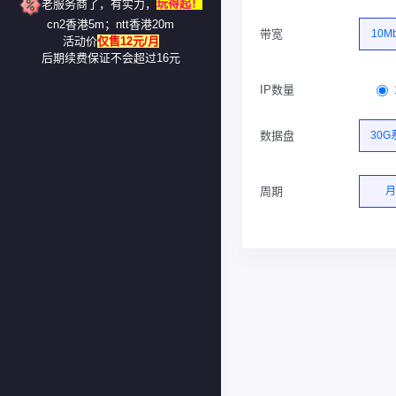
老服务商了，有实力，
玩得起！
cn2香港5m；ntt香港20m
带宽
10M
活动价
仅售12元/月
后期续费保证不会超过16元
IP数量
数据盘
30G
周期