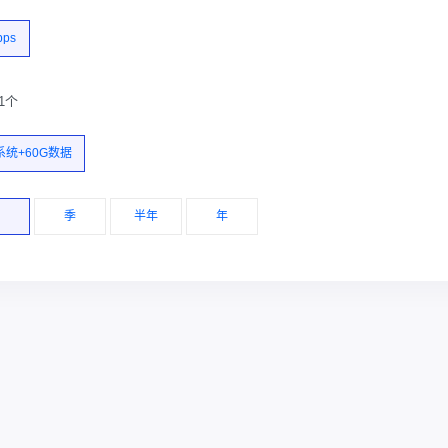
bps
1个
系统+60G数据
月
季
半年
年