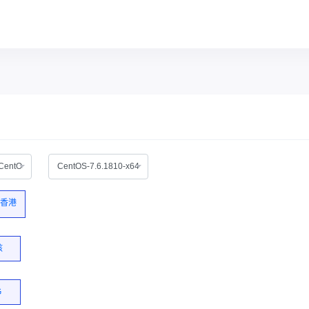
CentOS
CentOS-7.6.1810-x64
香港
核
G